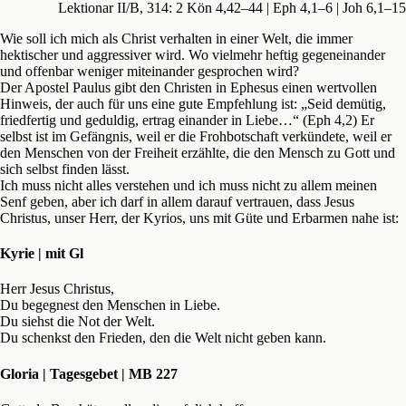
Lektionar II/B, 314: 2 Kön 4,42–44 | Eph 4,1–6 | Joh 6,1–15
Wie soll ich mich als Christ verhalten in einer Welt, die immer
hektischer und aggressiver wird. Wo vielmehr heftig gegeneinander
und offenbar weniger miteinander gesprochen wird?
Der Apostel Paulus gibt den Christen in Ephesus einen wertvollen
Hinweis, der auch für uns eine gute Empfehlung ist: „Seid demütig,
friedfertig und geduldig, ertrag einander in Liebe…“ (Eph 4,2) Er
selbst ist im Gefängnis, weil er die Frohbotschaft verkündete, weil er
den Menschen von der Freiheit erzählte, die den Mensch zu Gott und
sich selbst finden lässt.
Ich muss nicht alles verstehen und ich muss nicht zu allem meinen
Senf geben, aber ich darf in allem darauf vertrauen, dass Jesus
Christus, unser Herr, der Kyrios, uns mit Güte und Erbarmen nahe ist:
Kyrie | mit Gl
Herr Jesus Christus,
Du begegnest den Menschen in Liebe.
Du siehst die Not der Welt.
Du schenkst den Frieden, den die Welt nicht geben kann.
Gloria | Tagesgebet | MB 227