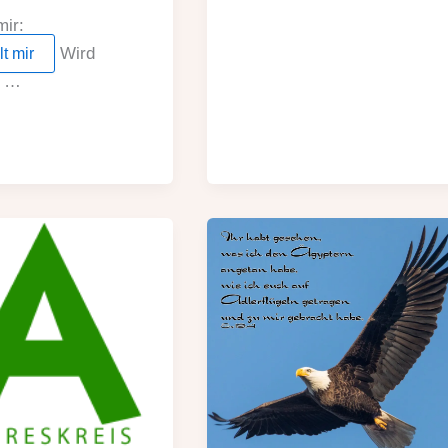
mir:
Wird
lt mir
n …