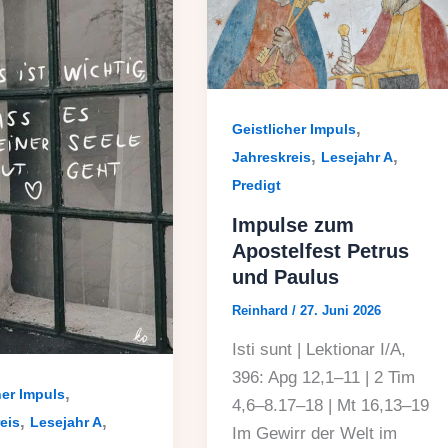
,
Geistlicher Impuls
,
,
Jahreskreis
Lesejahr A
Predigt
Impulse zum
Apostelfest Petrus
und Paulus
Reinhard
/
27. Juni 2026
Isti sunt | Lektionar I/A,
396: Apg 12,1–11 | 2 Tim
,
her Impuls
4,6–8.17–18 | Mt 16,13–19
,
,
eis
Lesejahr A
Im Gewirr der Welt im