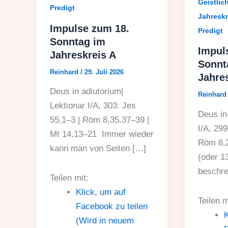
Geistlic
Predigt
Jahreskr
Impulse zum 18.
Predigt
Sonntag im
Impul
Jahreskreis A
Sonnt
Reinhard
/
29. Juli 2026
Jahre
Deus in adiutorium|
Reinhar
Lektionar I/A, 303: Jes
Deus in 
55,1–3 | Röm 8,35.37–39 |
I/A, 299
Mt 14,13–21 Immer wieder
Röm 8,2
kann man von Seiten […]
(oder 1
beschre
Teilen mit:
Klick, um auf
Teilen m
Facebook zu teilen
K
(Wird in neuem