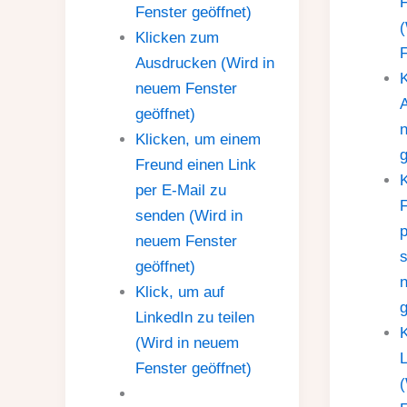
F
Fenster geöffnet)
(
Klicken zum
F
Ausdrucken (Wird in
neuem Fenster
A
geöffnet)
Klicken, um einem
g
Freund einen Link
K
per E-Mail zu
F
senden (Wird in
p
neuem Fenster
s
geöffnet)
Klick, um auf
g
LinkedIn zu teilen
K
(Wird in neuem
L
Fenster geöffnet)
(