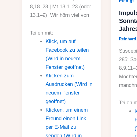
Predigt
8,18–23 | Mt 13,1–23 (oder
Impul
13,1–9) Wir hörn viel von
Sonnt
Jahre
Teilen mit:
Reinhar
Klick, um auf
Facebook zu teilen
Suscepi
(Wird in neuem
285: Sa
Fenster geöffnet)
8,9.11–
Klicken zum
Möchten
Ausdrucken (Wird in
manchma
neuem Fenster
geöffnet)
Teilen m
Klicken, um einem
K
Freund einen Link
F
per E-Mail zu
(
senden (Wird in
F