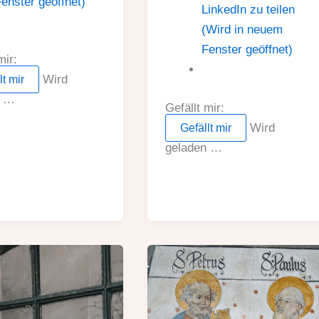
enster geöffnet)
LinkedIn zu teilen
(Wird in neuem
Fenster geöffnet)
mir:
Wird
lt mir
n …
Gefällt mir:
Wird
Gefällt mir
geladen …