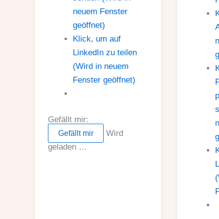
neuem Fenster
geöffnet)
A
Klick, um auf
LinkedIn zu teilen
g
(Wird in neuem
K
Fenster geöffnet)
F
p
s
Gefällt mir:
Wird
Gefällt mir
g
geladen …
K
L
(
F