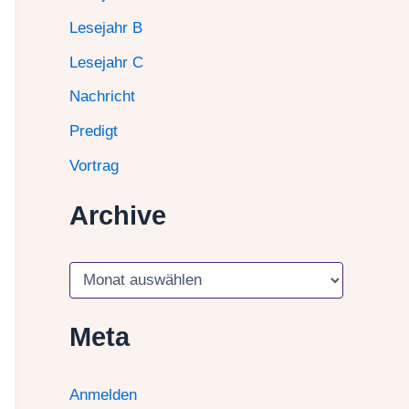
Lesejahr B
Lesejahr C
Nachricht
Predigt
Vortrag
Archive
A
r
c
h
Meta
i
v
e
Anmelden