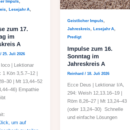
,
her Impuls
,
,
eis
Lesejahr A
,
Geistlicher Impuls
se zum 17.
,
,
Jahreskreis
Lesejahr A
ag im
Predigt
skreis A
Impulse zum 16.
d
/
25. Juli 2026
Sonntag im
Jahreskreis A
loco | Lektionar
: 1 Kön 3,5.7–12 |
Reinhard
/
18. Juli 2026
8–30 | Mt 13,44–52
Ecce Deus | Lektionar I/A,
3,44–46) Empathie
294: Weish 12,13.16–19 |
ibt
Röm 8,26–27 | Mt 13,24–43
(oder 13,24–30) Schnelle
it:
und einfache Lösungen
lick, um auf