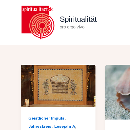
Zum
Inhalt
Spiritualität
springen
oro ergo vivo
,
Geistlicher Impuls
,
,
Jahreskreis
Lesejahr A