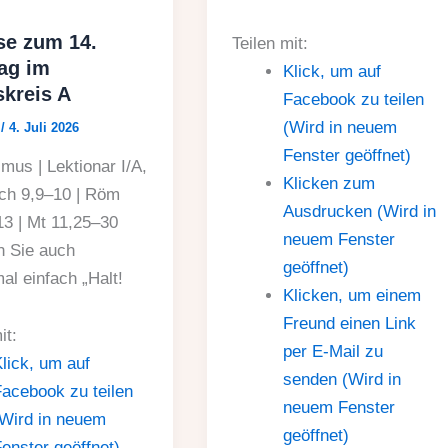
se zum 14.
Teilen mit:
ag im
Klick, um auf
skreis A
Facebook zu teilen
(Wird in neuem
d
/
4. Juli 2026
Fenster geöffnet)
mus | Lektionar I/A,
Klicken zum
ch 9,9–10 | Röm
Ausdrucken (Wird in
13 | Mt 11,25–30
neuem Fenster
 Sie auch
geöffnet)
l einfach „Halt!
Klicken, um einem
Freund einen Link
it:
per E-Mail zu
lick, um auf
senden (Wird in
acebook zu teilen
neuem Fenster
Wird in neuem
geöffnet)
enster geöffnet)