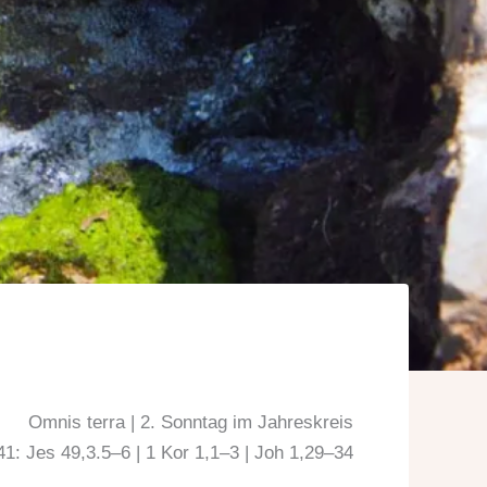
Omnis terra | 2. Sonntag im Jahreskreis
241: Jes 49,3.5–6 | 1 Kor 1,1–3 | Joh 1,29–34