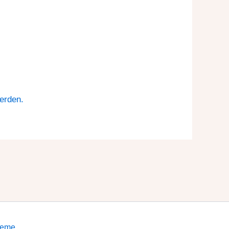
erden.
heme