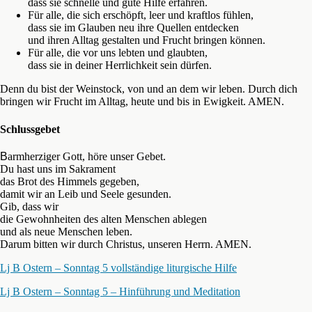
dass sie schnelle und gute Hilfe erfahren.
Für alle, die sich erschöpft, leer und kraftlos fühlen,
dass sie im Glauben neu ihre Quellen entdecken
und ihren Alltag gestalten und Frucht bringen können.
Für alle, die vor uns lebten und glaubten,
dass sie in deiner Herrlichkeit sein dürfen.
Denn du bist der Weinstock, von und an dem wir leben. Durch dich
bringen wir Frucht im Alltag, heute und bis in Ewigkeit. AMEN.
Schlussgebet
B
armherziger Gott, höre unser Gebet.
Du hast uns im Sakrament
das Brot des Himmels gegeben,
damit wir an Leib und Seele gesunden.
Gib, dass wir
die Gewohnheiten des alten Menschen ablegen
und als neue Menschen leben.
Darum bitten wir durch Christus, unseren Herrn. AMEN.
Lj B Ostern – Sonntag 5 vollständige liturgische Hilfe
Lj B Ostern – Sonntag 5 – Hinführung und Meditation