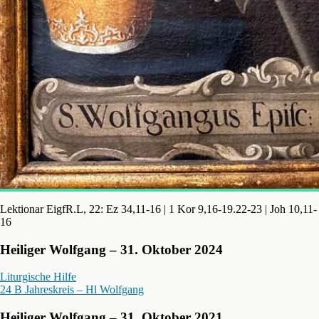
Lektionar EigfR.L, 22: Ez 34,11-16 | 1 Kor 9,16-19.22-23 | Joh 10,11-
16
Heiliger Wolfgang – 31. Oktober 2024
Liturgische Hilfe
24 B Jahreskreis – Hl Wolfgang
Heiliger Wolfgang – 31. Oktober 2021