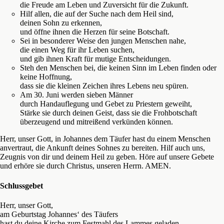
die Freude am Leben und Zuversicht für die Zukunft.
Hilf allen, die auf der Suche nach dem Heil sind,
deinen Sohn zu erkennen,
und öffne ihnen die Herzen für seine Botschaft.
Sei in besonderer Weise den jungen Menschen nahe,
die einen Weg für ihr Leben suchen,
und gib ihnen Kraft für mutige Entscheidungen.
Steh den Menschen bei, die keinen Sinn im Leben finden oder
keine Hoffnung,
dass sie die kleinen Zeichen ihres Lebens neu spüren.
Am 30. Juni werden sieben Männer
durch Handauflegung und Gebet zu Priestern geweiht,
Stärke sie durch deinen Geist, dass sie die Frohbotschaft
überzeugend und mitreißend verkünden können.
Herr, unser Gott, in Johannes dem Täufer hast du einem Menschen
anvertraut, die Ankunft deines Sohnes zu bereiten. Hilf auch uns,
Zeugnis von dir und deinem Heil zu geben. Höre auf unsere Gebete
und erhöre sie durch Christus, unseren Herrn. AMEN.
Schlussgebet
Herr, unser Gott,
am Geburtstag Johannes‘ des Täufers
hast du deine Kirche zum Festmahl des Lammes geladen