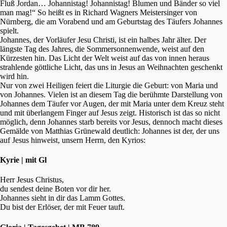
Fluß Jordan… Johannistag! Johannistag! Blumen und Bänder so viel
man mag!“ So heißt es in Richard Wagners Meistersinger von
Nürnberg, die am Vorabend und am Geburtstag des Täufers Johannes
spielt.
Johannes, der Vorläufer Jesu Christi, ist ein halbes Jahr älter. Der
längste Tag des Jahres, die Sommersonnenwende, weist auf den
Kürzesten hin. Das Licht der Welt weist auf das von innen heraus
strahlende göttliche Licht, das uns in Jesus an Weihnachten geschenkt
wird hin.
Nur von zwei Heiligen feiert die Liturgie die Geburt: von Maria und
von Johannes. Vielen ist an diesem Tag die berühmte Darstellung von
Johannes dem Täufer vor Augen, der mit Maria unter dem Kreuz steht
und mit überlangem Finger auf Jesus zeigt. Historisch ist das so nicht
möglich, denn Johannes starb bereits vor Jesus, dennoch macht dieses
Gemälde von Matthias Grünewald deutlich: Johannes ist der, der uns
auf Jesus hinweist, unsern Herrn, den Kyrios:
Kyrie | mit Gl
Herr Jesus Christus,
du sendest deine Boten vor dir her.
Johannes sieht in dir das Lamm Gottes.
Du bist der Erlöser, der mit Feuer tauft.