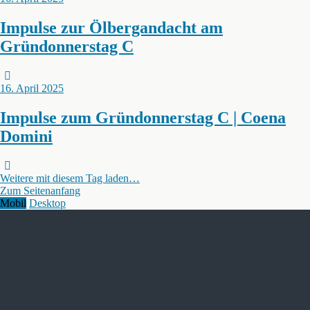
Impulse zur Ölbergandacht am
Gründonnerstag C
16. April 2025
Impulse zum Gründonnerstag C | Coena
Domini
Weitere mit diesem Tag laden…
Zum Seitenanfang
Mobil
Desktop