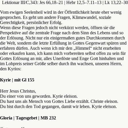
Lektionar III/C,343: Jes 66,18–21 | Hebr 12,5–7.11–13 | Lk 13,22–30
Vom ewigen Seelenheil wird in der Öffentlichkeit heute eher wenig
gesprochen. Es geht um andere Fragen, Klimawandel, soziale
Gerechtigkeit, persönlicher Erfolg.
Wenn diese Fragen jedoch nicht verkürzt werden, öffnen sie die
Perspektive auf die zentrale Frage nach dem Sinn des Lebens und so
der Erlösung. Nicht nur ein einigermaßen gutes Durchkommen durch
die Welt, sondern die letzte Erfüllung in Gottes Gegenwart spüren und
erfahren dürfen. Auch wenn ich mir den „Himmel“ nicht erarbeiten
oder erkaufen kann, ich kann mich vorbereiten selbst offen zu sein für
Gottes Erlösung an mir, alles Unerlöste und Enge Gott hinhalten und
im Lobpreis seiner Größe selber durch ihn wachsen, unseren Herrn,
den Kyrios:
Kyrie | mit Gl 155
Herr Jesus Christus,
Du einer von uns geworden. Kyrie eleison.
Du hast uns als Mensch von Gottes Liebe erzählt. Christe eleison.
Du bist durch den Tod gegangen, damit wir leben. Kyrie eleison.
Gloria | Tagesgebet | MB 232