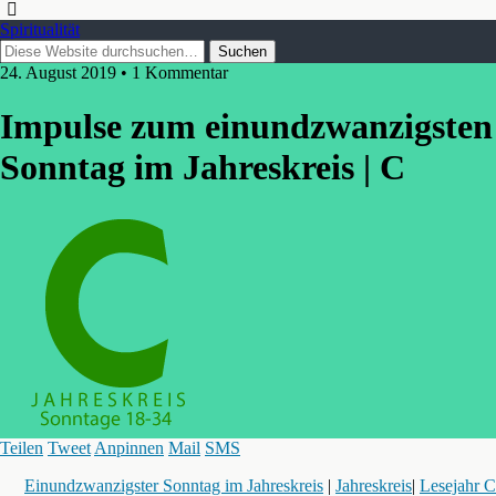
Spiritualität
24. August 2019 • 1 Kommentar
Impulse zum einundzwanzigsten
Sonntag im Jahreskreis | C
Teilen
Tweet
Anpinnen
Mail
SMS
Einundzwanzigster Sonntag im Jahreskreis
|
Jahreskreis
|
Lesejahr C