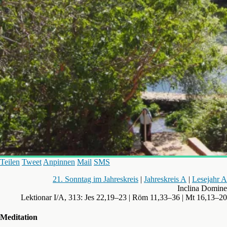
Teilen
Tweet
Anpinnen
Mail
SMS
21. Sonntag im Jahreskreis
|
Jahreskreis A
|
Lesejahr A
Inclina Domine
Lektionar I/A, 313: Jes 22,19–23 | Röm 11,33–36 | Mt 16,13–20
Meditation