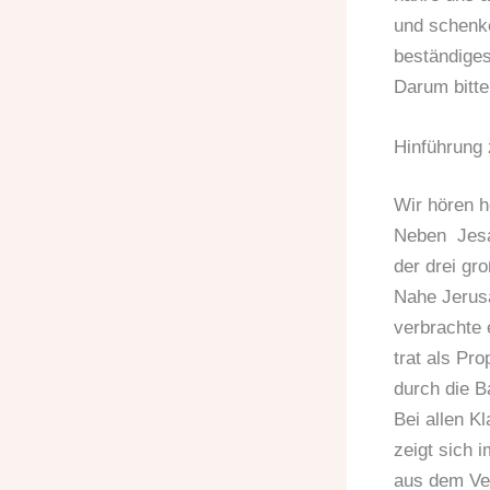
und schenk
beständige
Darum bitte
Hinführung 
Wir hören h
Neben Jesaj
der drei gr
Nahe Jerus
verbrachte e
trat als Pr
durch die B
Bei allen K
zeigt sich 
aus dem Ver