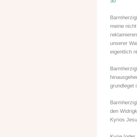
30
Barmherzigk
meine nicht
reklamieren
unserer Wah
eigentlich n
Barmherzigke
hinausgehen
grundleget 
Barmherzigk
den Widrigk
Kyrios Jesu
Kyrie [oder