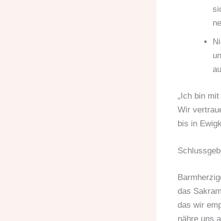
si
ne
Ni
un
au
„Ich bin mi
Wir vertrau
bis in Ewig
Schlussgeb
Barmherzige
das Sakram
das wir em
nähre uns a