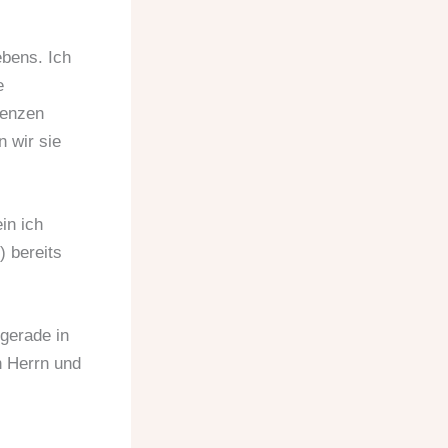
ebens. Ich
e
renzen
 wir sie
in ich
 bereits
gerade in
n Herrn und