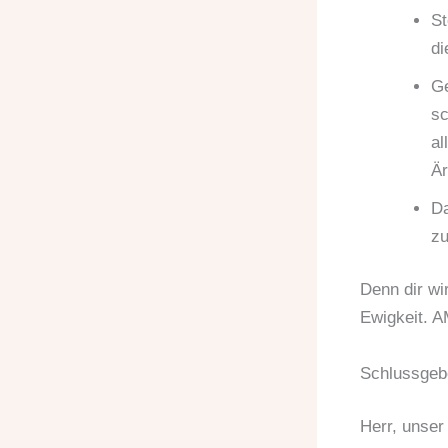
St
di
Ge
sc
al
Är
Da
zu
Denn dir wi
Ewigkeit. 
Schlussgeb
Herr, unser