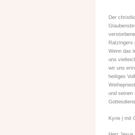
Der christli
Glaubensbrü
verstorben
Ratzingers 
Wenn das le
uns viellei
wir uns eri
heiliges Vol
Weihepriest
und seinen 
Gottesdiens
Kyrie | mit
Herr Jesus 