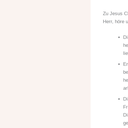
Zu Jesus Ch
Herr, höre 
Di
he
li
Er
be
he
ar
Di
Fr
Di
ge