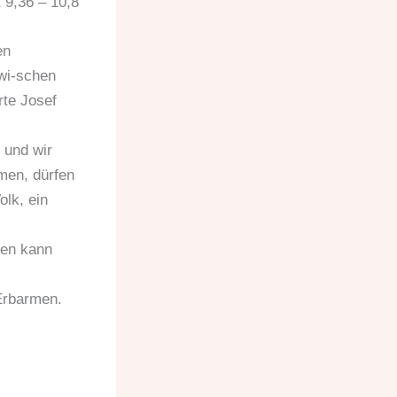
 9,36 – 10,8
en
zwi-schen
te Josef
 und wir
men, dürfen
lk, ein
ten kann
 Erbarmen.