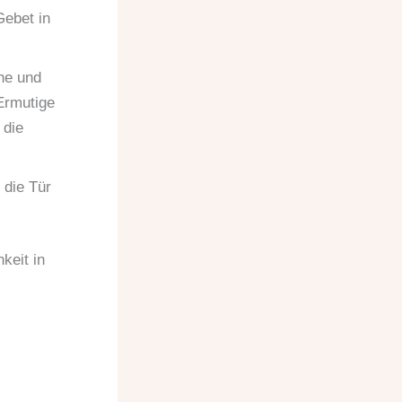
Gebet in
ne und
 Ermutige
 die
 die Tür
keit in