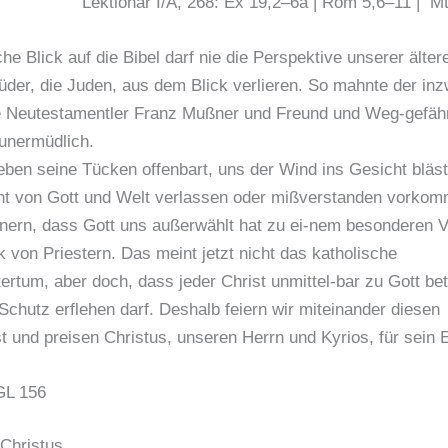
Lektionar I/A, 268: Ex 19,2–6a | Röm 5,6–11 | Mt
che Blick auf die Bibel darf nie die Perspektive unserer älter
der, die Juden, aus dem Blick verlieren. So mahnte der in
e Neutestamentler Franz Mußner und Freund und Weg-gefähr
unermüdlich.
ben seine Tücken offenbart, uns der Wind ins Gesicht bläst
cht von Gott und Welt verlassen oder mißverstanden vorkom
nnern, dass Gott uns außerwählt hat zu ei-nem besonderen Vo
k von Priestern. Das meint jetzt nicht das katholische
ertum, aber doch, dass jeder Christ unmittel-bar zu Gott be
Schutz erflehen darf. Deshalb feiern wir miteinander diesen
t und preisen Christus, unseren Herrn und Kyrios, für sein
 GL 156
Christus,