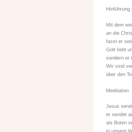
Hinführung 
Mit dem woh
an die Chr
fasst er s
Gott liebt u
sondern er 
Wir sind ve
über den To
Meditation
Jesus sende
er sendet a
als Boten s
in unsere W