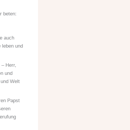
r beten:
fe auch
 leben und
 – Herr,
en und
e und Welt
ren Papst
seren
erufung