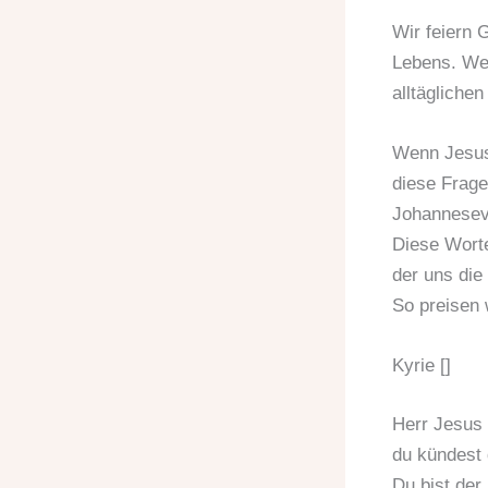
Wir feiern G
Lebens. Wer
alltägliche
Wenn Jesus 
diese Frage
Johannesev
Diese Worte
der uns die
So preisen 
Kyrie []
Herr Jesus 
du kündest 
Du bist der