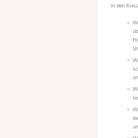
in den Kreu
Wi
üb
Hi
un
Wi
sc
un
Wi
la
Wi
da
un