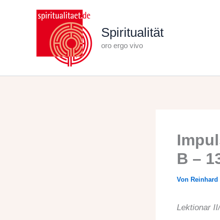
Zum
Inhalt
Spiritualität
springen
oro ergo vivo
Impul
B – 1
Von
Reinhard
Lektionar I