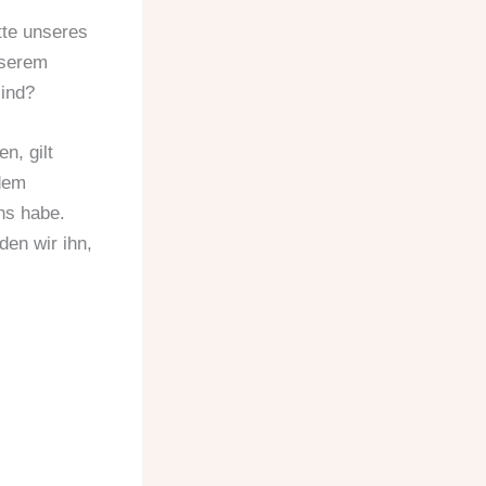
tte unseres
nserem
sind?
n, gilt
dem
ns habe.
den wir ihn,