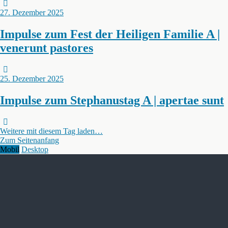
27. Dezember 2025
Impulse zum Fest der Heiligen Familie A |
venerunt pastores
25. Dezember 2025
Impulse zum Stephanustag A | apertae sunt
Weitere mit diesem Tag laden…
Zum Seitenanfang
Mobil
Desktop