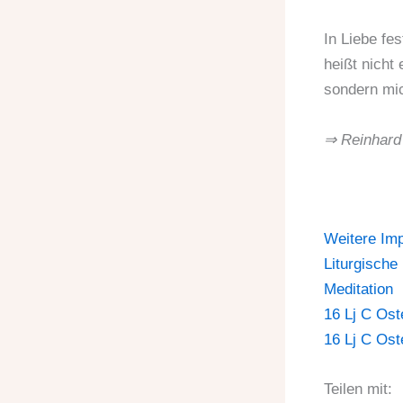
In Liebe fes
heißt nicht
sondern mic
⇒ Reinhard
Weitere Im
Liturgische
Meditation
16 Lj C Ost
16 Lj C Ost
Teilen mit: