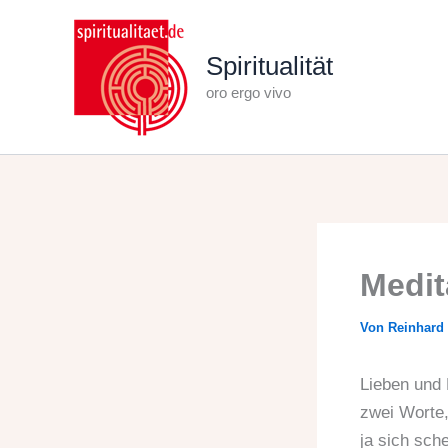
Zum
Inhalt
Spiritualität
springen
oro ergo vivo
Medit
Von
Reinhard
Lieben und 
zwei Worte,
ja sich sch