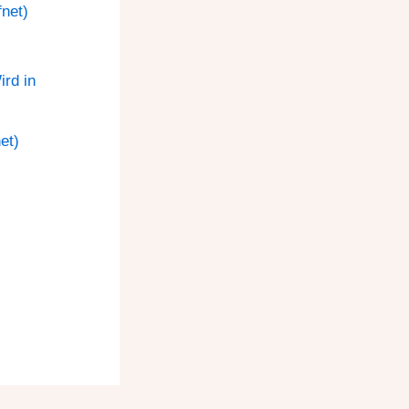
net)
rd in
et)