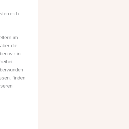
terreich
ltern im
aber die
ben wir in
reiheit
 überwunden
ssen, finden
nseren