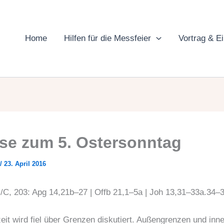
Home
Hilfen für die Messfeier
Vortrag & E
se zum 5. Ostersonntag
/
23. April 2016
II/C, 203: Apg 14,21b–27 | Offb 21,1–5a | Joh 13,31–33a.34–
zeit wird fiel über Grenzen diskutiert. Außengrenzen und inn