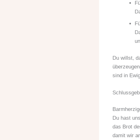
Fü
Da
Fü
Da
un
Du willst, 
überzeugend
sind in Ewi
Schlussgeb
Barmherzige
Du hast un
das Brot d
damit wir a