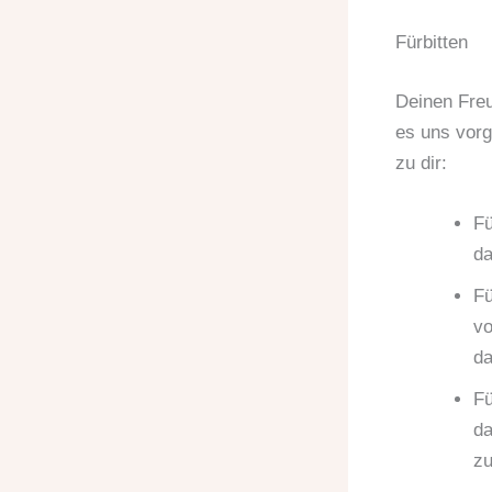
Fürbitten
Deinen Freu
es uns vorg
zu dir:
Fü
da
Fü
vo
da
Fü
da
zu