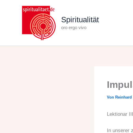
Zum
Inhalt
Spiritualität
springen
oro ergo vivo
Impul
Von
Reinhard
Lektionar I
In unserer 