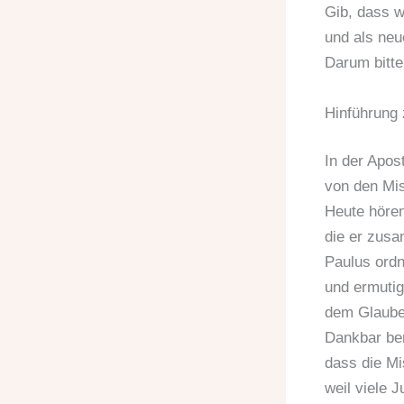
Gib, dass w
und als ne
Darum bitte
Hinführung 
In der Apos
von den Mis
Heute hören
die er zus
Paulus ord
und ermutig
dem Glauben
Dankbar ber
dass die Mi
weil viele 