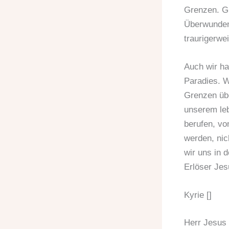
Grenzen. G
Überwunden
traurigerwe
Auch wir h
Paradies. W
Grenzen übe
unserem leb
berufen, vo
werden, nich
wir uns in d
Erlöser Jes
Kyrie []
Herr Jesus 