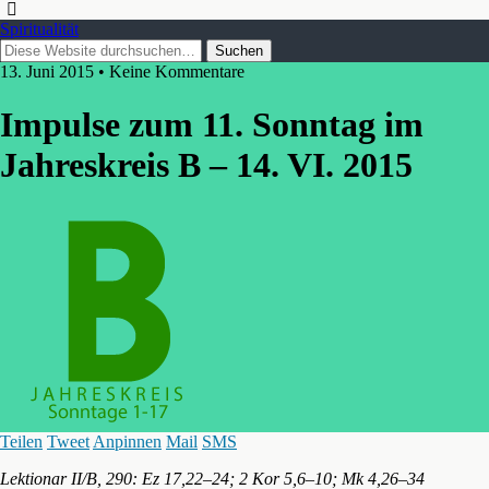
Spiritualität
13. Juni 2015 • Keine Kommentare
Impulse zum 11. Sonntag im
Jahreskreis B – 14. VI. 2015
Teilen
Tweet
Anpinnen
Mail
SMS
Lektionar II/B, 290: Ez 17,22–24; 2 Kor 5,6–10; Mk 4,26–34