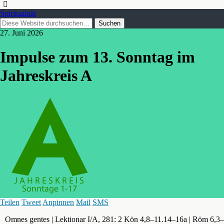
Spiritualität
27. Juni 2026
Impulse zum 13. Sonntag im
Jahreskreis A
Teilen
Tweet
Anpinnen
Mail
SMS
Omnes gentes | Lektionar I/A, 281: 2 Kön 4,8–11.14–16a | Röm 6,3–