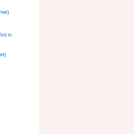
net)
rd in
et)