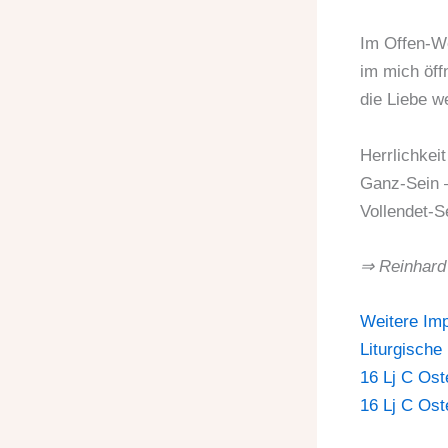
Im Offen-We
im mich öff
die Liebe w
Herrlichkei
Ganz-Sein –
Vollendet-S
⇒ Reinhard
Weitere Im
Liturgische
16 Lj C Ost
16 Lj C Ost