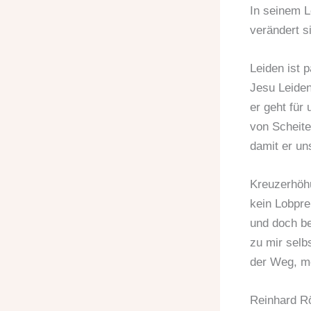
In seinem L
verändert s
Leiden ist p
Jesu Leiden
er geht für 
von Scheite
damit er un
Kreuzerhöh
kein Lobpre
und doch b
zu mir selb
der Weg, me
Reinhard R