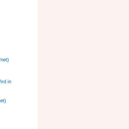
net)
rd in
et)