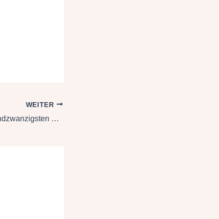
WEITER
Impulse zum vierundzwanzigsten Sonntag im Jahreskreis | C