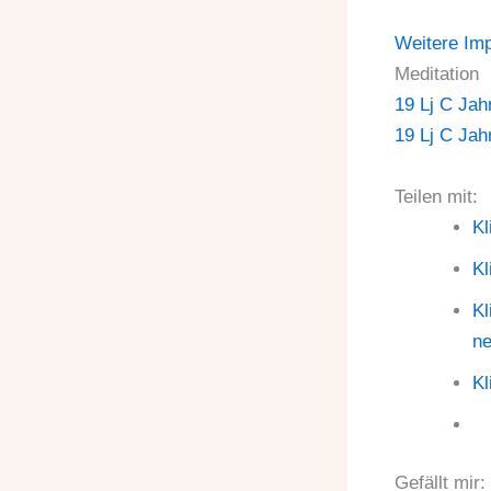
Weitere Im
Meditation
19 Lj C Jah
19 Lj C Jah
Teilen mit:
Kl
Kl
Kl
ne
Kl
Gefällt mir: