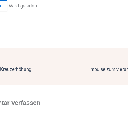
Wird geladen …
r
 Kreuzerhöhung
ar verfassen