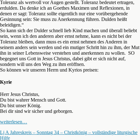
Toleranz als wertvoll vor Augen gestellt. Toleranz bedeutet ertragen,
erdulden. Da denke ich an Goethes Maximen und Reflexionen, in
denen er sagt: Toleranz sollte eigentlich nur eine vorübergehende
Gesinnung sein: Sie muss zu Anerkennung führen. Dulden heißt
beleidigen.“
So kann sich der Dulder schnell lieb Kind machen und überall beliebt
sein, wenn ich den anderen aber ernst nehme, kann es nicht bei der
Toleranz bleiben, dann muss es ein ernst nehmen des Anderen in
seinem anders sein werden und ein mutiger Schritt hin zu ihm, der Mut
ihn in seiner Lebensweise verstehen und anerkennen zu wollen. SO
begegnet uns Gott in Jesus Christus, dabei gibt er sich nicht auf,
sondern will uns den Weg zu ihm eröffnen.
So können wir unseren Herrn und Kyrios preisen:
Kyrie
Herr Jesus Christus,
Du bist wahrer Mensch und Gott.
Du bist unser König.
Bei dir sind wir sicher und geborgen.
weiterlesen…
Lj A Jahreskreis – Sonntag 34 – Christkönig – vollständige liturgische
Hilfe