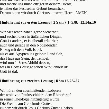
und mache uns umso eifriger in deinem Dienst,
je näher das Fest seiner Geburt heranrückt.
Darum bitten wir durch Christus, unseren Herrn. AMEN.
Hinführung zur ersten Lesung | 2 Sam 7,1–5.8b–12.14a.16
Wir Menschen haben gerne Sicherheit
und suchen diese in äußerlichen Dingen.
Gott ist anders, er ist überall erfahrbar,
auch und gerade in den Notleidenden.
Er zog mit dem Volk Israel,
als es aus Ägypten ins gelobte Land floh,
das Haus aus Stein, der Tempel,
wird nun äußeres Abbild dessen,
was in Gottes Zusage schon Wirklichkeit ist:
Gott ist da!.
Hinführung zur zweiten Lesung | Röm 16,25–27
Wir hören den abschließenden Lobpreis
der wohl von Paulusschülern dem Römerbrief
in seiner Theologie hinzugefügt wurde.
Die Freude am Geheimnis Gottes,
zu dem wir durch Jesus Christus Zugang haben,