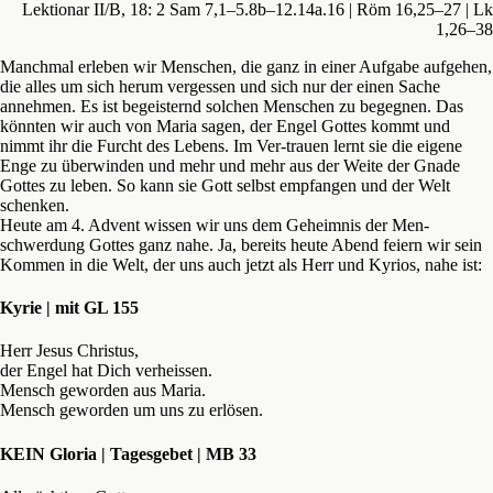
Lektionar II/B, 18: 2 Sam 7,1–5.8b–12.14a.16 | Röm 16,25–27 | Lk
1,26–38
Manchmal erleben wir Menschen, die ganz in einer Aufgabe aufgehen,
die alles um sich herum vergessen und sich nur der einen Sache
annehmen. Es ist begeisternd solchen Menschen zu begegnen. Das
könnten wir auch von Maria sagen, der Engel Gottes kommt und
nimmt ihr die Furcht des Lebens. Im Ver-trauen lernt sie die eigene
Enge zu überwinden und mehr und mehr aus der Weite der Gnade
Gottes zu leben. So kann sie Gott selbst empfangen und der Welt
schenken.
Heute am 4. Advent wissen wir uns dem Geheimnis der Men-
schwerdung Gottes ganz nahe. Ja, bereits heute Abend feiern wir sein
Kommen in die Welt, der uns auch jetzt als Herr und Kyrios, nahe ist:
Kyrie | mit GL 155
Herr Jesus Christus,
der Engel hat Dich verheissen.
Mensch geworden aus Maria.
Mensch geworden um uns zu erlösen.
KEIN Gloria | Tagesgebet | MB 33