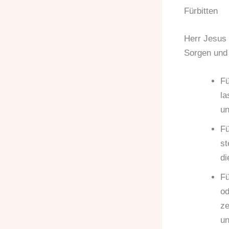
Fürbitten
Herr Jesus 
Sorgen und 
Fü
la
un
Fü
st
di
Fü
od
ze
un