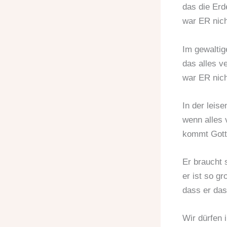
das die Erde
war ER nich
Im gewaltig
das alles v
war ER nich
In der leisen
wenn alles v
kommt Gott 
Er braucht 
er ist so gr
dass er das 
Wir dürfen i