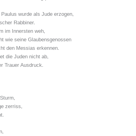
 Paulus wurde als Jude erzogen,
ischer Rabbiner.
hm im Innersten weh,
eht wie seine Glaubensgenossen
cht den Messias erkennen.
et die Juden nicht ab,
ner Trauer Ausdruck.
 Sturm,
e zerriss,
t.
n,