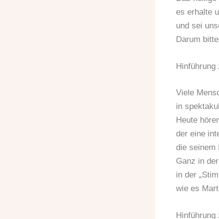
es erhalte 
und sei unse
Darum bitte
Hinführung 
Viele Mens
in spektaku
Heute hören
der eine in
die seinem 
Ganz in der 
in der „St
wie es Mart
Hinführung 