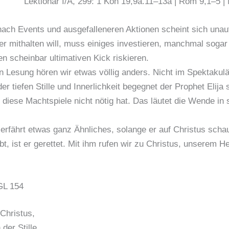
Lektionar I/A, 299: 1 Kön 19,9a.11–13a | Röm 9,1–5 |
ach Events und ausgefalleneren Aktionen scheint sich unauf
er mithalten will, muss einiges investieren, manchmal sogar
en scheinbar ultimativen Kick riskieren.
en Lesung hören wir etwas völlig anders. Nicht im Spektakulä
er tiefen Stille und Innerlichkeit begegnet der Prophet Elija
ll diese Machtspiele nicht nötig hat. Das läutet die Wende in
erfährt etwas ganz Ähnliches, solange er auf Christus scha
bt, ist er gerettet. Mit ihm rufen wir zu Christus, unserem H
 GL 154
Christus,
 der Stille.