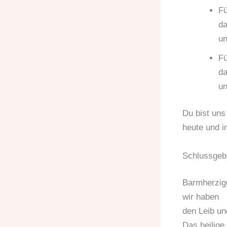
Fü
da
un
Fü
da
un
Du bist uns
heute und i
Schlussgeb
Barmherzige
wir haben
den Leib un
Das heilige