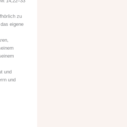
 Mt 14,22–33
hörlich zu
 das eigene
ren,
 seinem
 seinem
ut und
errn und