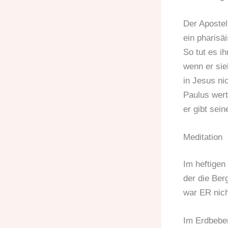
Der Apostel
ein pharisä
So tut es i
wenn er si
in Jesus ni
Paulus wert
er gibt sei
Meditation
Im heftigen
der die Berg
war ER nich
Im Erdbebe