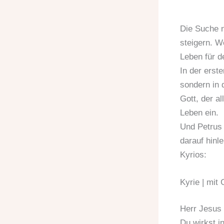
Die Suche n
steigern. W
Leben für d
In der erst
sondern in d
Gott, der a
Leben ein.
Und Petrus 
darauf hinle
Kyrios:
Kyrie | mit
Herr Jesus 
Du wirkst in