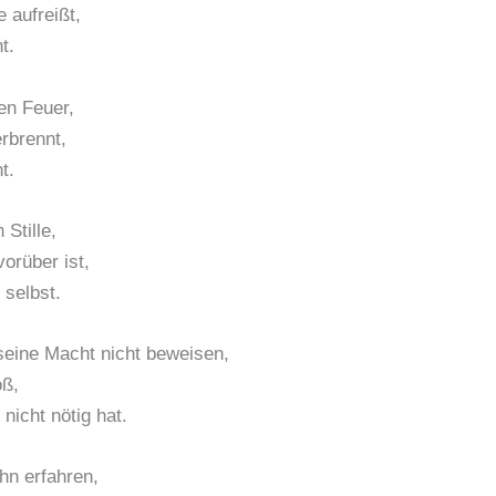
 aufreißt,
t.
en Feuer,
erbrennt,
t.
 Stille,
orüber ist,
selbst.
seine Macht nicht beweisen,
oß,
nicht nötig hat.
hn erfahren,