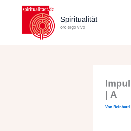
Zum
Inhalt
Spiritualität
springen
oro ergo vivo
Impul
| A
Von
Reinhard