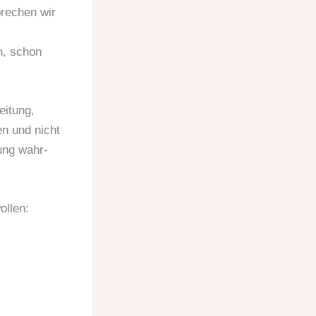
prechen wir
n, schon
eitung,
n und nicht
ung wahr-
ollen: