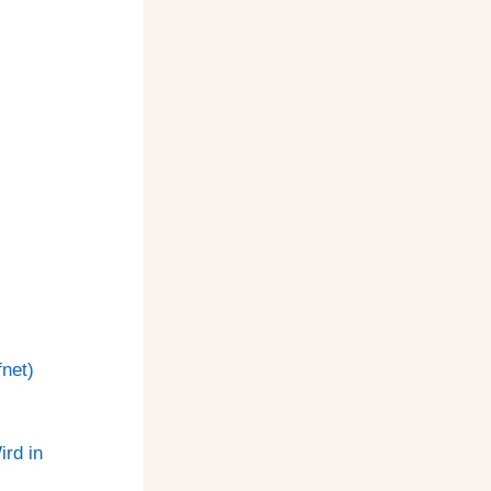
net)
rd in