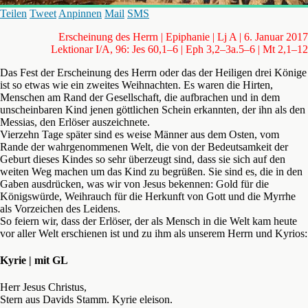
Teilen
Tweet
Anpinnen
Mail
SMS
Erscheinung des Herrn | Epiphanie | Lj A | 6. Januar 2017
Lektionar I/A, 96: Jes 60,1–6 | Eph 3,2–3a.5–6 | Mt 2,1–12
Das Fest der Erscheinung des Herrn oder das der Heiligen drei Könige
ist so etwas wie ein zweites Weihnachten. Es waren die Hirten,
Menschen am Rand der Gesellschaft, die aufbrachen und in dem
unscheinbaren Kind jenen göttlichen Schein erkannten, der ihn als den
Messias, den Erlöser auszeichnete.
Vierzehn Tage später sind es weise Männer aus dem Osten, vom
Rande der wahrgenommenen Welt, die von der Bedeutsamkeit der
Geburt dieses Kindes so sehr überzeugt sind, dass sie sich auf den
weiten Weg machen um das Kind zu begrüßen. Sie sind es, die in den
Gaben ausdrücken, was wir von Jesus bekennen: Gold für die
Königswürde, Weihrauch für die Herkunft von Gott und die Myrrhe
als Vorzeichen des Leidens.
So feiern wir, dass der Erlöser, der als Mensch in die Welt kam heute
vor aller Welt erschienen ist und zu ihm als unserem Herrn und Kyrios:
Kyrie | mit GL
Herr Jesus Christus,
Stern aus Davids Stamm. Kyrie eleison.