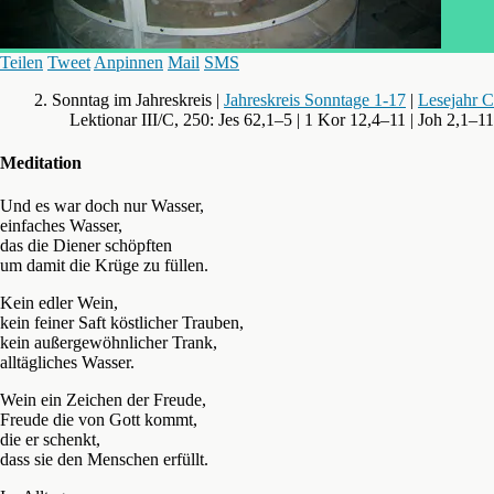
Teilen
Tweet
Anpinnen
Mail
SMS
2. Sonntag im Jahreskreis |
Jahreskreis Sonntage 1-17
|
Lesejahr C
Lektionar III/C, 250: Jes 62,1–5 | 1 Kor 12,4–11 | Joh 2,1–11
Meditation
Und es war doch nur Wasser,
einfaches Wasser,
das die Diener schöpften
um damit die Krüge zu füllen.
Kein edler Wein,
kein feiner Saft köstlicher Trauben,
kein außergewöhnlicher Trank,
alltägliches Wasser.
Wein ein Zeichen der Freude,
Freude die von Gott kommt,
die er schenkt,
dass sie den Menschen erfüllt.