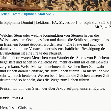
Teilen
Tweet
Anpinnen
Mail
SMS
In Epiphania Domini | Lektionar I/A, 51: Jes 60,1–6 | Eph 3,2–3a.5–6 |
Mt 2,1–12
Welcher Stern oder welche Konjunktion von Sternen haben die
Weisen aus dem Osten gesehen und daraus die Schlüsse gezogen, das
in Israel ein König geboren worden sei? – Die Frage und auch der
damit verbundene Versuch einer wissenschaftlichen Bestätigung des
Evangeliums ist eine Frage der Neuzeit.
Jahrhunderte waren Menschen vom Wunder des Sterns von Betlehem
begeistert und haben so vielleicht viel mehr erkannt als es ein Beweis
zeigen kann. Weise Menschen nehmen die Zeichen ihrer Zeit wahr
und ziehen daraus Schlüsse, die zum Leben führen. Da merke ich wie
sehr wir auch heute der Weisen bedürfen, die die Zeichen unserer Zeit
deuten und so handeln, dass die Wege zum Leben führen.
Preisen wir ihn, den Stern, der über Jakob aufging, unseren Kyrios:
Kyrie | mit GL
Herr, Jesus Christus,