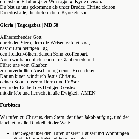
du bist die Erfüllung der Weissagung. Kyrie eleison.
Du bist zu uns gekommen als unser Bruder. Christe eleison.
Du erlöst alle, die dich suchen. Kyrie eleison.
Gloria | Tagesgebet | MB 58
Allherrschender Gott,
durch den Stern, dem die Weisen gefolgt sind,
hast du am heutigen Tag
den Heidenvölkern deinen Sohn geoffenbart.
Auch wir haben dich schon im Glauben erkannt.
Führe uns vom Glauben
zur unverhüllten Anschauung deiner Herrlichkeit.
Darum bitten wir durch Jesus Christus,
deinen Sohn, unseren Herrn und Erlöser,
der in der Einheit des Heiligen Geistes
mit dir lebt und herrscht in alle Ewigkeit. AMEN
Fürbitten
Wir rufen zu Christus, dem Stern, der über Jakob aufging, und der
leuchtet in alle Dunkelheit der Welt:
Der Segen über den Türen unserer Häuser und Wohnungen
bittet dich um Beistand im neuen Jahr.