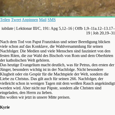
Teilen
Tweet
Anpinnen
Mail
SMS
iubilate | Lektionar III/C, 191: Apg 5,12–16 | Offb 1,9–11a.12–13.17–
19 | Joh 20,19–31
Nach dem Tod von Papst Franziskus und seiner Beerdigung blicken
viele schon auf das Konklave, die Wahlversammlung für seinen
Nachfolger. Die Medien und viele Menschen sind fasziniert von den
festen Riten, die zur Wahl des Bischofs von Rom und dem Oberhirten
der katholischen Welt gehören.
Das heutige Evangelium macht deutlich, was für Petrus, den ersten der
Jünger, besonders wichtig ist in der Nachfolge. Nicht besondere
Klugheit oder ein Gespür für die Machtspiele der Welt, sondern die
Liebe zu Christus. Das gilt auch für seinen 266. Nachfolger, der
vielleicht schon in wenigen Tagen mit dem weißen Rauch angekündigt
werden wird. Aber nicht nur Päpste, sondern alle Christen sind
eingeladen, den Herrn zu lieben.
Ihn wollen wir jetzt in unsere Mitte preisen.
Kyrie